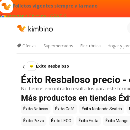
Folletos vigentes siempre a la mano
Agregar a Chrome - GRATIS
Ofertas
Supermercados
Electrónica
Hogar y jard
Éxito Resbaloso
Éxito Resbaloso precio -
No hemos encontrado resultados para este térmi
Más productos en tiendas Éxi
Éxito
Noticias
Éxito
Café
Éxito
Nintendo Switch
Éxito
Pizza
Éxito
LEGO
Éxito
Fruta
Éxito
Mango