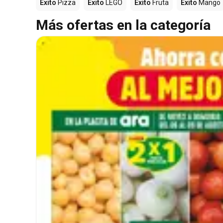
Éxito
Pizza
Éxito
LEGO
Éxito
Fruta
Éxito
Mango
Más ofertas en la categoría