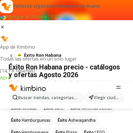
Folletos vigentes siempre a la mano
Agregar a Chrome - GRATIS
App de Kimbino
Éxito Ron Habana
Todas las ofertas en un solo lugar
Éxito Ron Habana precio - catálogos
(14,1 k reseñas)
y ofertas Agosto 2026
Abrir
No hemos encontrado resultados para este
término.
Más productos en tiendas Éxito
Buscar tiendas, categorías, productos...
Elegir ciudad
Éxito
Noticias
Éxito
Café
Éxito
Nintendo Switch
Éxito
Hamburguesas
Éxito
Ashwagandha
Éxito
Hamburguesa
Éxito
Pizza
Éxito
LEGO