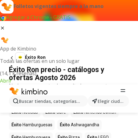
Folletos vigentes siempre a la mano
Agregar a Chrome - GRATIS
App de Kimbino
Éxito Ron
Todas las ofertas en un solo lugar
Éxito Ron precio - catálogos y
(14,1 k reseñas)
ofertas Agosto 2026
Abrir
No hemos encontrado resultados para este
término.
Más productos en tiendas Éxito
Buscar tiendas, categorías, productos...
Elegir ciudad
Éxito
Noticias
Éxito
Café
Éxito
Nintendo Switch
Éxito
Hamburguesas
Éxito
Ashwagandha
Éxito
Hamburguesa
Éxito
Pizza
Éxito
LEGO