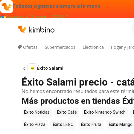
Folletos vigentes siempre a la mano
Agregar a Chrome - GRATIS
Ofertas
Supermercados
Electrónica
Hogar y jard
Éxito Salami
Éxito Salami precio - ca
No hemos encontrado resultados para este térmi
Más productos en tiendas Éxi
Éxito
Noticias
Éxito
Café
Éxito
Nintendo Switch
Éxito
Pizza
Éxito
LEGO
Éxito
Fruta
Éxito
Mango