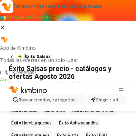
Folletos vigentes siempre a la mano
Agregar a Chrome - GRATIS
App de Kimbino
Éxito Salsas
Todas las ofertas en un solo lugar
Éxito Salsas precio - catálogos y
(14,1 k reseñas)
ofertas Agosto 2026
Abrir
No hemos encontrado resultados para este
término.
Más productos en tiendas Éxito
Buscar tiendas, categorías, productos...
Elegir ciudad
Éxito
Noticias
Éxito
Café
Éxito
Nintendo Switch
Éxito
Hamburguesas
Éxito
Ashwagandha
Éxito
Hamburguesa
Éxito
Pizza
Éxito
LEGO