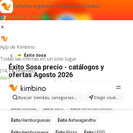
Folletos vigentes siempre a la mano
Agregar a Chrome - GRATIS
App de Kimbino
Éxito Sosa
Todas las ofertas en un solo lugar
Éxito Sosa precio - catálogos y
(14,1 k reseñas)
ofertas Agosto 2026
Abrir
No hemos encontrado resultados para este
término.
Más productos en tiendas Éxito
Buscar tiendas, categorías, productos...
Elegir ciudad
Éxito
Noticias
Éxito
Café
Éxito
Nintendo Switch
Éxito
Hamburguesas
Éxito
Ashwagandha
Éxito
Hamburguesa
Éxito
Pizza
Éxito
LEGO