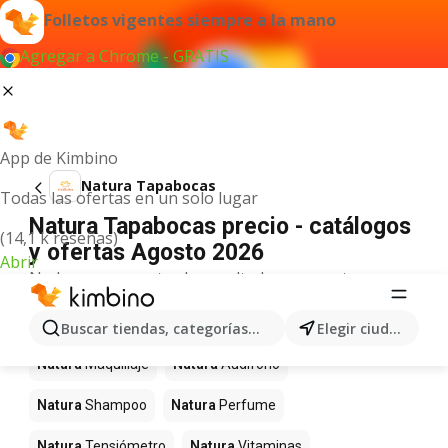
Folletos vigentes siempre a la mano
Agregar a Chrome - GRATIS
App de Kimbino
Natura Tapabocas
Todas las ofertas en un solo lugar
Natura Tapabocas precio - catálogos
(14,1 k reseñas)
y ofertas Agosto 2026
Abrir
No hemos encontrado resultados para este
término.
Más productos en tiendas Natura
Buscar tiendas, categorías, productos...
Elegir ciudad
Natura
Maquillaje
Natura
Audifono
Natura
Shampoo
Natura
Perfume
Natura
Tensiómetro
Natura
Vitaminas