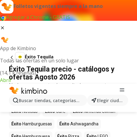
Folletos vigentes siempre a la mano
Agregar a Chrome - GRATIS
App de Kimbino
Éxito Tequila
Todas las ofertas en un solo lugar
Éxito Tequila precio - catálogos y
(14,1 k reseñas)
ofertas Agosto 2026
Abrir
No hemos encontrado resultados para este
término.
Más productos en tiendas Éxito
Buscar tiendas, categorías, productos...
Elegir ciudad
Éxito
Noticias
Éxito
Café
Éxito
Nintendo Switch
Éxito
Hamburguesas
Éxito
Ashwagandha
Éxito
Hamburguesa
Éxito
Pizza
Éxito
LEGO