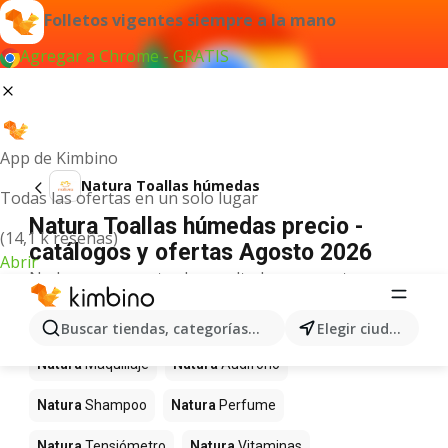
Folletos vigentes siempre a la mano
Agregar a Chrome - GRATIS
App de Kimbino
Natura Toallas húmedas
Todas las ofertas en un solo lugar
Natura Toallas húmedas precio -
(14,1 k reseñas)
catálogos y ofertas Agosto 2026
Abrir
No hemos encontrado resultados para este
término.
Más productos en tiendas Natura
Buscar tiendas, categorías, productos...
Elegir ciudad
Natura
Maquillaje
Natura
Audifono
Natura
Shampoo
Natura
Perfume
Natura
Tensiómetro
Natura
Vitaminas