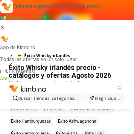
Folletos vigentes siempre a la mano
Agregar a Chrome - GRATIS
App de Kimbino
Éxito Whisky irlandés
Todas las ofertas en un solo lugar
Éxito Whisky irlandés precio -
(14,1 k reseñas)
catálogos y ofertas Agosto 2026
Abrir
No hemos encontrado resultados para este
término.
Más productos en tiendas Éxito
Buscar tiendas, categorías, productos...
Elegir ciudad
Éxito
Noticias
Éxito
Café
Éxito
Nintendo Switch
Éxito
Hamburguesas
Éxito
Ashwagandha
Éxito
Hamburguesa
Éxito
Pizza
Éxito
LEGO