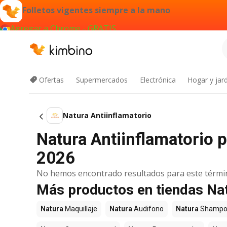
Folletos vigentes siempre a la mano
Agregar a Chrome - GRATIS
Ofertas
Supermercados
Electrónica
Hogar y jard
Natura Antiinflamatorio
Natura Antiinflamatorio p
2026
No hemos encontrado resultados para este térmi
Más productos en tiendas Na
Natura
Maquillaje
Natura
Audifono
Natura
Shampo