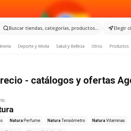
Buscar tiendas, categorías, productos...
Elegir 
inería
Deporte y Moda
Salud y Belleza
Otros
Productos
recio - catálogos y ofertas A
no.
tura
o
Natura
Perfume
Natura
Tensiómetro
Natura
Vitaminas