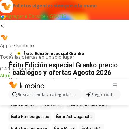
Folletos vigentes siempre a la mano
Agregar a Chrome - GRATIS
App de Kimbino
Éxito Edición especial Granko
Todas las ofertas en un solo lugar
Éxito Edición especial Granko precio
(14,1 k reseñas)
- catálogos y ofertas Agosto 2026
Abrir
No hemos encontrado resultados para este
término.
Más productos en tiendas Éxito
Buscar tiendas, categorías, productos...
Elegir ciudad
Éxito
Noticias
Éxito
Café
Éxito
Nintendo Switch
Éxito
Hamburguesas
Éxito
Ashwagandha
Éxito
Hamburguesa
Éxito
Pizza
Éxito
LEGO