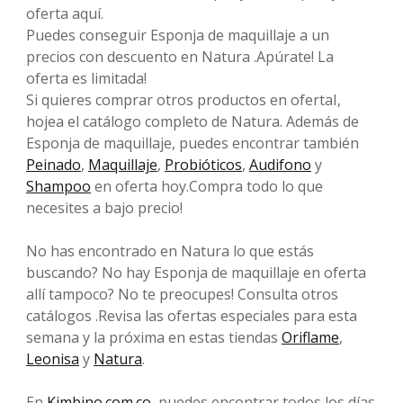
oferta aquí.
Puedes conseguir Esponja de maquillaje a un
precios con descuento en Natura .Apúrate! La
oferta es limitada!
Si quieres comprar otros productos en ofertaI,
hojea el catálogo completo de Natura. Además de
Esponja de maquillaje, puedes encontrar también
Peinado
,
Maquillaje
,
Probióticos
,
Audifono
y
Shampoo
en oferta hoy.Compra todo lo que
necesites a bajo precio!
No has encontrado en Natura lo que estás
buscando? No hay Esponja de maquillaje en oferta
allí tampoco? No te preocupes! Consulta otros
catálogos .Revisa las ofertas especiales para esta
semana y la próxima en estas tiendas
Oriflame
,
Leonisa
y
Natura
.
En
Kimbino.com.co
, puedes encontrar todos los días