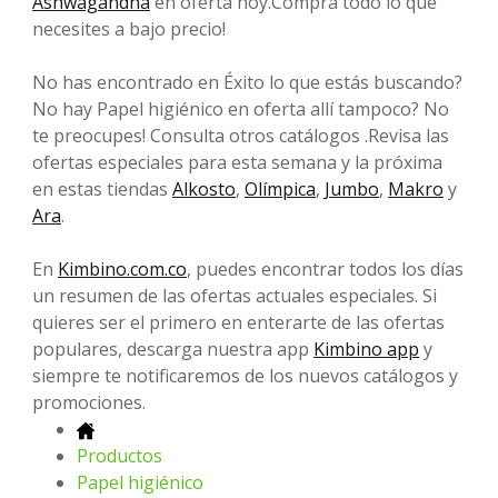
Ashwagandha
en oferta hoy.Compra todo lo que
necesites a bajo precio!
No has encontrado en Éxito lo que estás buscando?
No hay Papel higiénico en oferta allí tampoco? No
te preocupes! Consulta otros catálogos .Revisa las
ofertas especiales para esta semana y la próxima
en estas tiendas
Alkosto
,
Olímpica
,
Jumbo
,
Makro
y
Ara
.
En
Kimbino.com.co
, puedes encontrar todos los días
un resumen de las ofertas actuales especiales. Si
quieres ser el primero en enterarte de las ofertas
populares, descarga nuestra app
Kimbino app
y
siempre te notificaremos de los nuevos catálogos y
promociones.
Productos
Papel higiénico