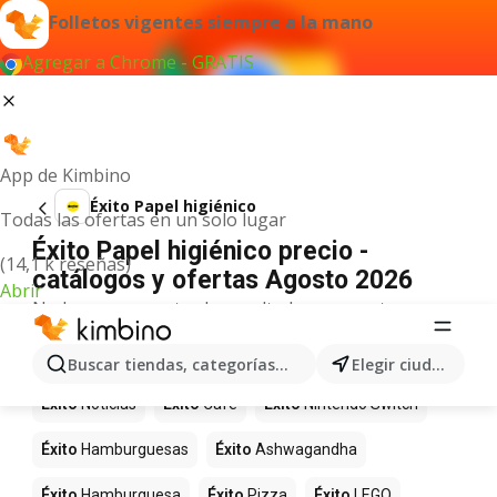
Folletos vigentes siempre a la mano
Agregar a Chrome - GRATIS
App de Kimbino
Éxito Papel higiénico
Todas las ofertas en un solo lugar
Éxito Papel higiénico precio -
(14,1 k reseñas)
catálogos y ofertas Agosto 2026
Abrir
No hemos encontrado resultados para este
término.
Más productos en tiendas Éxito
Buscar tiendas, categorías, productos...
Elegir ciudad
Éxito
Noticias
Éxito
Café
Éxito
Nintendo Switch
Éxito
Hamburguesas
Éxito
Ashwagandha
Éxito
Hamburguesa
Éxito
Pizza
Éxito
LEGO