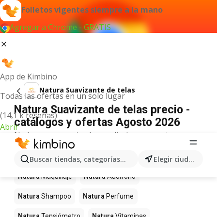
Folletos vigentes siempre a la mano
Agregar a Chrome - GRATIS
App de Kimbino
Natura Suavizante de telas
Todas las ofertas en un solo lugar
Natura Suavizante de telas precio -
(14,1 k reseñas)
catálogos y ofertas Agosto 2026
Abrir
No hemos encontrado resultados para este
término.
Más productos en tiendas Natura
Buscar tiendas, categorías, productos...
Elegir ciudad
Natura
Maquillaje
Natura
Audifono
Natura
Shampoo
Natura
Perfume
Natura
Tensiómetro
Natura
Vitaminas